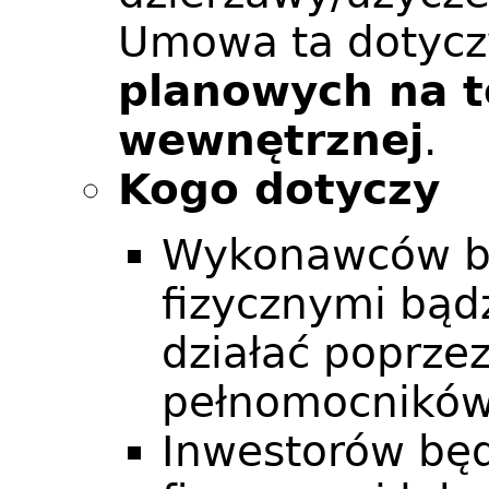
Umowa ta dotycz
planowych na t
wewnętrznej
.
Kogo dotyczy
Wykonawców b
fizycznymi bąd
działać poprze
pełnomocników
Inwestorów bę