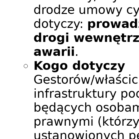
drodze umowy cy
dotyczy:
prowadz
drogi wewnętrz
awarii
.
Kogo dotyczy
Gestorów/właścic
infrastruktury p
będących osobami
prawnymi (którzy
ustanowionych p