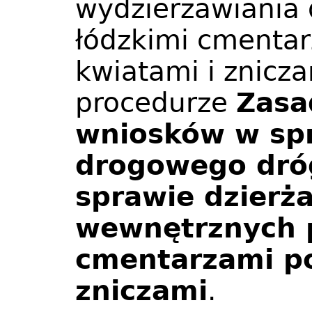
wydzierżawiania
łódzkimi cmenta
kwiatami i znicza
procedurze
Zasa
wniosków w spr
drogowego dróg
sprawie dzierż
wewnętrznych p
cmentarzami po
zniczami
.