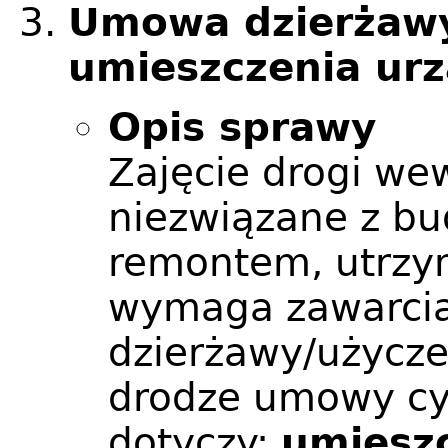
Umowa dzierżawy
umieszczenia ur
Opis sprawy
Zajęcie drogi we
niezwiązane z b
remontem, utrzy
wymaga zawarci
dzierżawy/użycze
drodze umowy cy
dotyczy:
umiesz