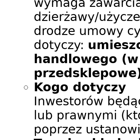
wymaga zawarci
dzierżawy/użycze
drodze umowy cy
dotyczy:
umieszc
handlowego (w 
przedsklepowe
Kogo dotyczy
Inwestorów będą
lub prawnymi (kt
poprzez ustanow