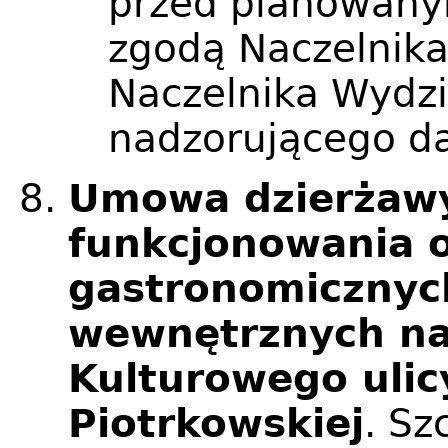
przed planowany
zgodą Naczelnika
Naczelnika Wydzi
nadzorującego da
Umowa dzierżawy
funkcjonowania 
gastronomicznyc
wewnętrznych na
Kulturowego ulic
Piotrkowskiej
. S