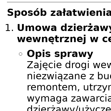
Sposób załatwieni
Umowa dzierżawy
wewnętrznej w c
Opis sprawy
Zajęcie drogi we
niezwiązane z b
remontem, utrzy
wymaga zawarci
dzierżawy/użycze