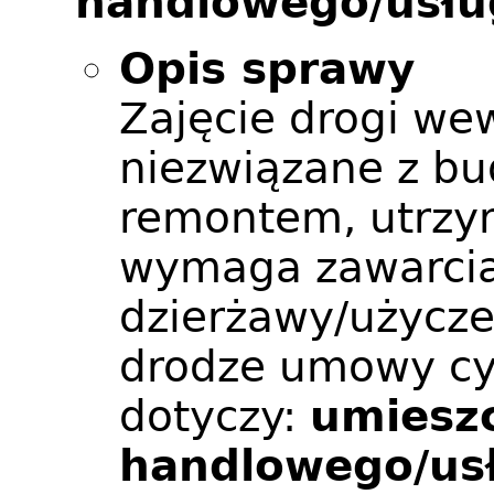
handlowego/usł
Opis sprawy
Zajęcie drogi we
niezwiązane z b
remontem, utrzy
wymaga zawarci
dzierżawy/użycze
drodze umowy cy
dotyczy:
umieszc
handlowego/us