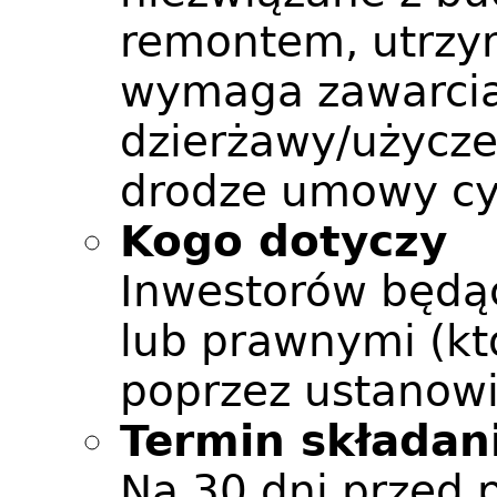
remontem, utrzy
wymaga zawarci
dzierżawy/użycze
drodze umowy cy
Kogo dotyczy
Inwestorów będą
lub prawnymi (kt
poprzez ustanow
Termin składan
Na 30 dni przed