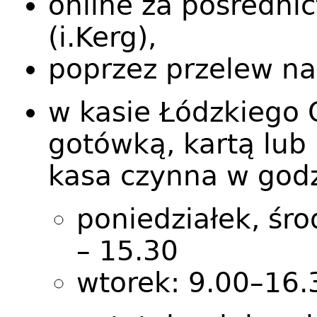
online za pośredni
(i.Kerg),
poprzez przelew n
w kasie Łódzkiego 
gotówką, kartą lub
kasa czynna w god
poniedziałek, śro
– 15.30
wtorek: 9.00–16.