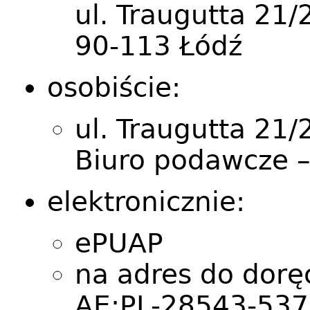
ul. Traugutta 21/
90-113 Łódź
osobiście:
ul. Traugutta 21/2
Biuro podawcze –
elektronicznie:
ePUAP
na adres do dorę
AE:PL-28543-537