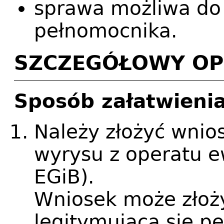
sprawa możliwa do 
pełnomocnika.
SZCZEGÓŁOWY OP
Sposób załatwieni
Należy złożyć wnio
wyrysu z operatu e
EGiB).
Wniosek może złoży
legitymująca się 