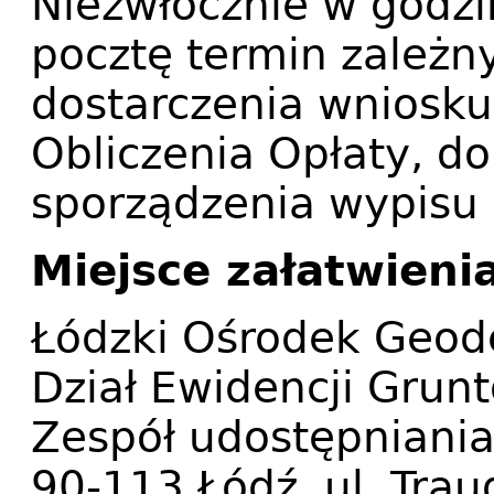
Niezwłocznie w godzi
pocztę termin zależny
dostarczenia wniosk
Obliczenia Opłaty, d
sporządzenia wypisu 
Miejsce załatwieni
Łódzki Ośrodek Geode
Dział Ewidencji Grun
Zespół udostępniani
90-113 Łódź, ul. Trau