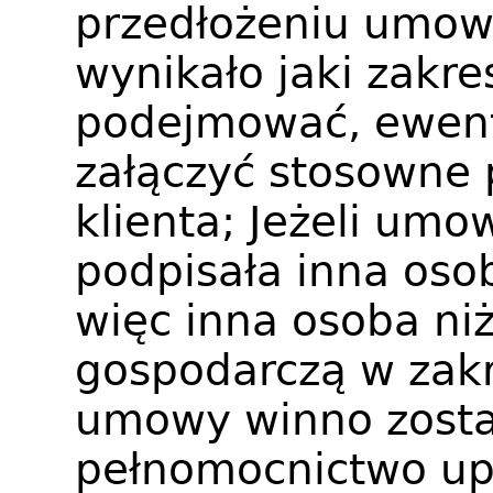
przedłożeniu umowy
wynikało jaki zakr
podejmować, ewent
załączyć stosowne
klienta; Jeżeli um
podpisała inna oso
więc inna osoba ni
gospodarczą w zakr
umowy winno zosta
pełnomocnictwo up