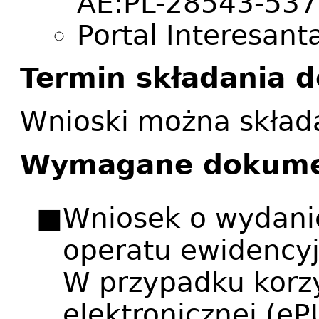
AE:PL-28543-537
Portal Interesant
Termin składania
Wnioski można składa
Wymagane dokum
Wniosek o wydanie
operatu ewidencyj
W przypadku korzy
elektronicznej (e