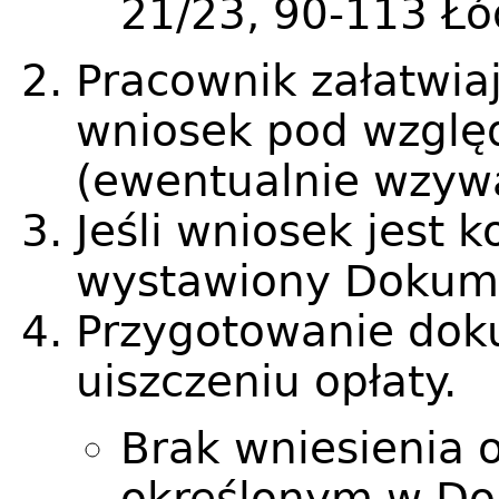
21/23, 90-113 Łó
Pracownik załatwia
wniosek pod wzglę
(ewentualnie wzywa
Jeśli wniosek jest 
wystawiony Dokume
Przygotowanie dok
uiszczeniu opł
Brak wniesienia 
określonym w Do