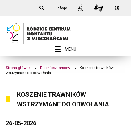
Nagłówek
Koszenie
Przełą
Przejdź
Przejdź
Przejdź
Przejdź
Biuletyn
Informacje
Tłumacz
na:
do
do
do
do
Informacji
trawników
dla
Migam
Wersja
menu
treści
wyszukiwarki
stopki
Publicznej
niepełnosprawnych
kontra
-
wstrzymane
Łódź
do
odwołania
ROZWIŃ
MENU
Menu
|
główne
Łódzkie
Strona główna
Dla mieszkańców
Koszenie trawników
Ścieżka
wstrzymane do odwołania
Centrum
nawigacyjna
Kontaktu
KOSZENIE TRAWNIKÓW
z
WSTRZYMANE DO ODWOŁANIA
Mieszkańcami
26-05-2026