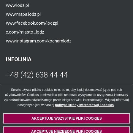
www.lodz.pl
www.mapa.lodz.pl
www.facebook.com/lodzpl
x.com/miasto_lodz
www.instagram.com/kochamlodz
INFOLINIA
+48 (42) 638 44 44
Otworzy
się
W poniedziałki, środy, czwartki i piątki od
Serwis używa plików cookies m.in. po to, aby lepiej dostosować ją do potrzeb
użytkowników. Cookies to niewielkie pliki tekstowe wysyłane do urządzenia internauty
godz. 8.00 do 16.00; we wtorki od godz. 8.00
za pośrednictwem odwiedzanego przez niego serwisu internetowego. Więcej informacji
w
do godz. 17.00.
dostępnych jest w naszej
polityce strony internetowej i cookies
Otworzy
.
się
w
AKCEPTUJĘ WSZYSTKIE PLIKI
WYCOFAJ ZGODĘ NA PLIKI
COOKIES
COOKIES
nowej
nowej
karcie
© Łódzkie Centrum Kontaktu z Mieszkańcami 2024
AKCEPTUJĘ NIEZBĘDNE PLIKI
COOKIES