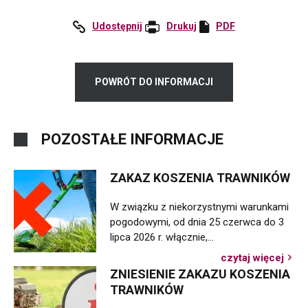
Udostępnij
:
Drukuj
PDF
Otworzy
Facebook
się
w
nowej
POWRÓT DO INFORMACJI
karcie
POZOSTAŁE INFORMACJE
ZAKAZ KOSZENIA TRAWNIKÓW
W związku z niekorzystnymi warunkami
pogodowymi, od dnia 25 czerwca do 3
lipca 2026 r. włącznie,…
czytaj więcej
o
ZNIESIENIE ZAKAZU KOSZENIA
Zaka
kosz
TRAWNIKÓW
traw