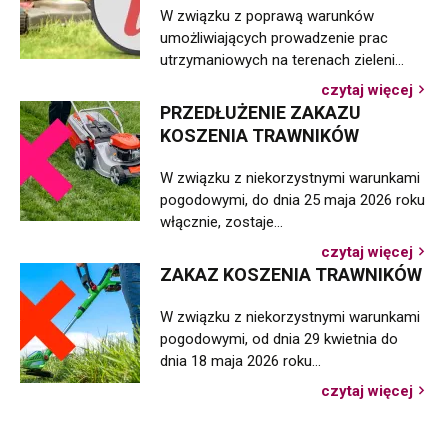
W związku z poprawą warunków
umożliwiających prowadzenie prac
utrzymaniowych na terenach zieleni…
czytaj więcej
o
PRZEDŁUŻENIE ZAKAZU
Znie
KOSZENIA TRAWNIKÓW
zaka
kosz
W związku z niekorzystnymi warunkami
traw
pogodowymi, do dnia 25 maja 2026 roku
włącznie, zostaje…
czytaj więcej
o
ZAKAZ KOSZENIA TRAWNIKÓW
Prze
zaka
W związku z niekorzystnymi warunkami
kosz
pogodowymi, od dnia 29 kwietnia do
traw
dnia 18 maja 2026 roku…
czytaj więcej
o
Zaka
kosz