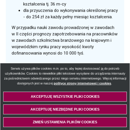
kształcenia tj. 36 m-cy
dla przyuczenia do wykonywania określonej pracy
- do 254 zł za każdy pełny miesiąc kształcenia.
W przypadku nauki zawodu prowadzonej w zawodach
w II części prognozy zapotrzebowania na pracowników
w zawodach szkolnictwa branżowego na krajowym i
wojewódzkim rynku pracy wysokość kwoty
dofinansowania wynosi do 10 000 tyś.
Serwis używa plików cookies m.in. po to, aby lepiej dostosować ją do potrzeb
Szczegółowy opis procedury
użytkowników. Cookies to niewielkie pliki tekstowe wysyłane do urządzenia internauty
za pośrednictwem odwiedzanego przez niego serwisu internetowego. Więcej informacji
dostępnych jest w naszej
polityce strony internetowej i cookies
Otworzy
.
Skrócony opis procedury
się
w
AKCEPTUJĘ WSZYSTKIE PLIKI
WYCOFAJ ZGODĘ NA PLIKI
COOKIES
COOKIES
nowej
Termin i miejsce załatwienia sprawy
karcie
AKCEPTUJĘ NIEZBĘDNE PLIKI
COOKIES
Opłaty
ZMIEŃ USTAWIENIA PLIKÓW
COOKIES