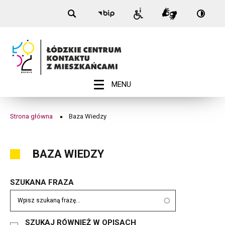
Nagłówek
Baza
Przełą
Przejdź
Przejdź
Przejdź
Przejdź
Biuletyn
Informacje
Tłumacz
na:
do
do
do
do
Informacji
Wiedzy
dla
Migam
Wersja
menu
treści
wyszukiwarki
stopki
Publicznej
niepełnosprawnych
kontra
-
|
Łódź
Łódzkie
Centrum
ROZWIŃ
MENU
Menu
Kontaktu
główne
z
Strona główna
Baza Wiedzy
Ścieżka
Mieszkańcami
nawigacyjna
BAZA WIEDZY
SZUKANA FRAZA
SZUKAJ RÓWNIEŻ W OPISACH