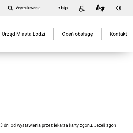
Nagłówek
Wyszukiwanie
Przełą
Biuletyn
Informacje
Tłumacz
na:
Informacji
dla
Migam
Wersja
Publicznej
niepełnosprawnych
kontra
-
Menu
Łódź
Urząd Miasta Łodzi
Oceń obsługę
Kontakt
główne
3 dni od wystawienia przez lekarza karty zgonu. Jeżeli zgon