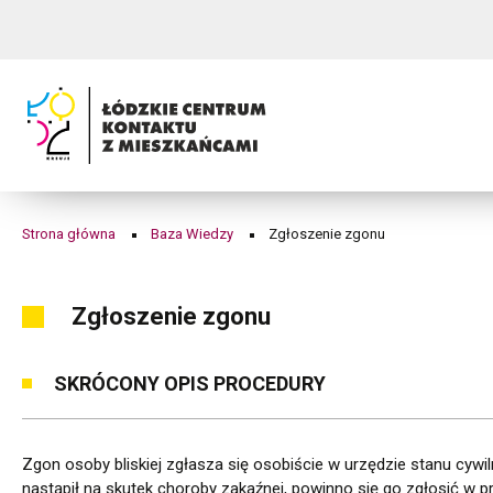
Zgłoszenie
Przejdź
Przejdź
Przejdź
Przejdź
do
do
do
do
zgonu
menu
treści
wyszukiwarki
stopki
|
Łódzkie
Centrum
Kontaktu
Strona główna
Baza Wiedzy
Zgłoszenie zgonu
Ścieżka
z
nawigacyjna
Mieszkańcami
Zgłoszenie zgonu
SKRÓCONY OPIS PROCEDURY
Zgon osoby bliskiej zgłasza się osobiście w urzędzie stanu cywi
nastąpił na skutek choroby zakaźnej, powinno się go zgłosić w p