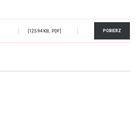
[125.94 KB, .PDF]
POBIERZ
KLAUZ