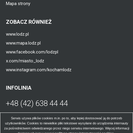
Mapa strony
ZOBACZ RÓWNIEŻ
www.lodz.pl
www.mapa.lodz.pl
www.facebook.com/lodzpl
x.com/miasto_lodz
www.instagram.com/kochamlodz
INFOLINIA
+48 (42) 638 44 44
Otworzy
się
W poniedziałki, środy, czwartki i piątki od
Serwis używa plików cookies m.in. po to, aby lepiej dostosować ją do potrzeb
użytkowników. Cookies to niewielkie pliki tekstowe wysyłane do urządzenia internauty
godz. 8.00 do 16.00; we wtorki od godz. 8.00
za pośrednictwem odwiedzanego przez niego serwisu internetowego. Więcej informacji