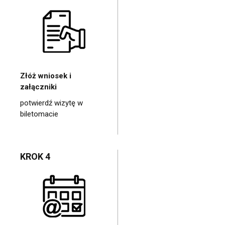
Złóż wniosek i
załączniki
potwierdź wizytę w
biletomacie
KROK 4