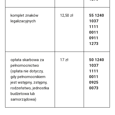
komplet znaków
12,50 zł
55 1240
legalizacyjnych
1037
1111
0011
0911
1273
opłata skarbowa za
17 zł
50 1240
pełnomocnictwo
1037
(opłata nie dotyczy,
1111
gdy pełnomocnikiem
0011
jest wstępny, zstępny,
0925
rodzeństwo, jednostka
0073
budżetowa lub
samorządowa)