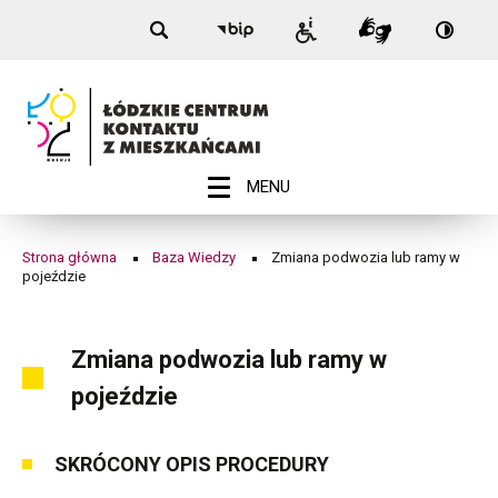
Nagłówek
Zmiana
Przełą
Przejdź
Przejdź
Przejdź
Przejdź
Biuletyn
Informacje
Tłumacz
na:
do
do
do
do
Informacji
podwozia
dla
Migam
Wersja
menu
treści
wyszukiwarki
stopki
Publicznej
niepełnosprawnych
kontra
-
lub
Łódź
ramy
w
ROZWIŃ
MENU
Menu
pojeździe
główne
|
Strona główna
Baza Wiedzy
Zmiana podwozia lub ramy w
Ścieżka
pojeździe
Łódzkie
nawigacyjna
Centrum
Zmiana podwozia lub ramy w
Kontaktu
pojeździe
z
Mieszkańcami
SKRÓCONY OPIS PROCEDURY