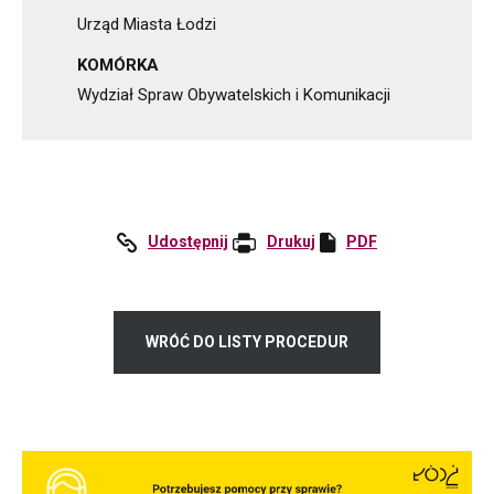
Urząd Miasta Łodzi
KOMÓRKA
Wydział Spraw Obywatelskich i Komunikacji
Udostępnij
:
Drukuj
PDF
Otworzy
Facebook
się
w
nowej
WRÓĆ DO LISTY PROCEDUR
karcie