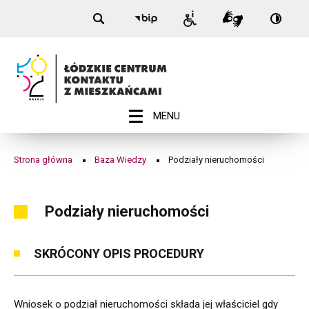
Nagłówek
Podziały
Przełą
Przejdź
Przejdź
Przejdź
Przejdź
Biuletyn
Informacje
Tłumacz
na:
do
do
do
do
Informacji
nieruchomości
dla
Migam
Wersja
menu
treści
wyszukiwarki
stopki
Publicznej
niepełnosprawnych
kontra
-
|
Łódź
Łódzkie
Centrum
ROZWIŃ
MENU
Menu
Kontaktu
główne
z
Strona główna
Baza Wiedzy
Podziały nieruchomości
Ścieżka
Mieszkańcami
nawigacyjna
Podziały nieruchomości
SKRÓCONY OPIS PROCEDURY
Wniosek o podział nieruchomości składa jej właściciel gdy