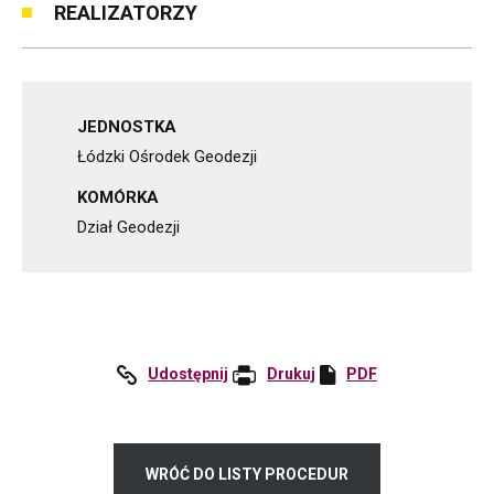
REALIZATORZY
JEDNOSTKA
Łódzki Ośrodek Geodezji
KOMÓRKA
Dział Geodezji
Udostępnij
:
Drukuj
PDF
Otworzy
Facebook
się
w
nowej
WRÓĆ DO LISTY PROCEDUR
karcie