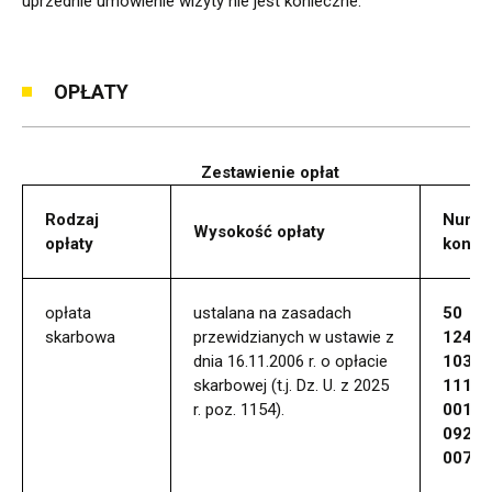
uprzednie umówienie wizyty nie jest konieczne.
OPŁATY
Zestawienie opłat
Rodzaj
Nume
Wysokość opłaty
opłaty
konta
opłata
ustalana na zasadach
50
skarbowa
przewidzianych w ustawie z
1240
dnia 16.11.2006 r. o opłacie
1037
skarbowej (t.j. Dz. U. z 2025
1111
r. poz. 1154).
0011
0925
0073