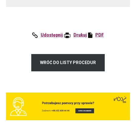
Udostępnij
:
Drukuj
PDF
Otworzy
Facebook
się
w
nowej
WRÓĆ DO LISTY PROCEDUR
karcie