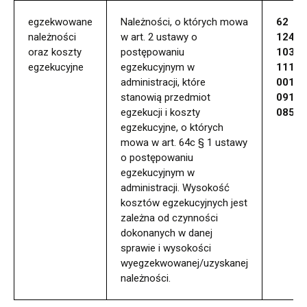
egzekwowane
Należności, o których mowa
62
należności
w art. 2 ustawy o
1240
oraz koszty
postępowaniu
1037
egzekucyjne
egzekucyjnym w
1111
administracji, które
0011
stanowią przedmiot
0911
egzekucji i koszty
0856
egzekucyjne, o których
mowa w art. 64c § 1 ustawy
o postępowaniu
egzekucyjnym w
administracji. Wysokość
kosztów egzekucyjnych jest
zależna od czynności
dokonanych w danej
sprawie i wysokości
wyegzekwowanej/uzyskanej
należności.