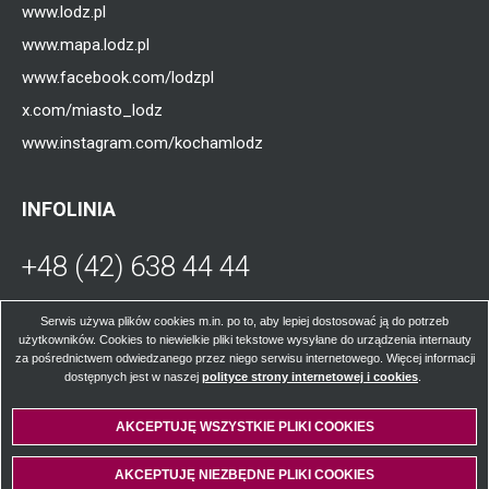
www.lodz.pl
www.mapa.lodz.pl
www.facebook.com/lodzpl
x.com/miasto_lodz
www.instagram.com/kochamlodz
INFOLINIA
+48 (42) 638 44 44
Otworzy
się
W poniedziałki, środy, czwartki i piątki od
Serwis używa plików cookies m.in. po to, aby lepiej dostosować ją do potrzeb
użytkowników. Cookies to niewielkie pliki tekstowe wysyłane do urządzenia internauty
godz. 8.00 do 16.00; we wtorki od godz. 8.00
za pośrednictwem odwiedzanego przez niego serwisu internetowego. Więcej informacji
w
do godz. 17.00.
dostępnych jest w naszej
polityce strony internetowej i cookies
Otworzy
.
się
w
AKCEPTUJĘ WSZYSTKIE PLIKI
WYCOFAJ ZGODĘ NA PLIKI
COOKIES
COOKIES
nowej
nowej
karcie
© Łódzkie Centrum Kontaktu z Mieszkańcami 2024
AKCEPTUJĘ NIEZBĘDNE PLIKI
COOKIES