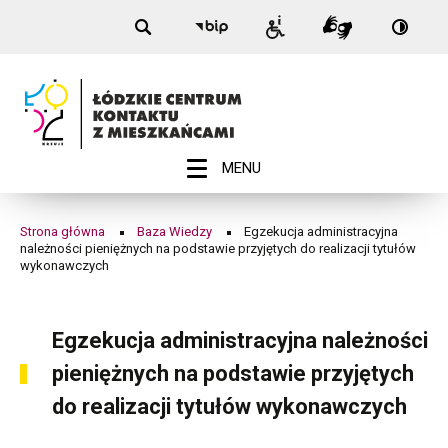
Nagłówek
Egzekucja
Przełą
Przejdź
Przejdź
Przejdź
Przejdź
Biuletyn
Informacje
Tłumacz
na:
do
do
do
do
Informacji
administracyjna
dla
Migam
Wersja
menu
treści
wyszukiwarki
stopki
Publicznej
niepełnosprawnych
kontra
-
należności
Łódź
pieniężnych
na
ROZWIŃ
MENU
Menu
podstawie
główne
przyjętych
Strona główna
Baza Wiedzy
Egzekucja administracyjna
Ścieżka
należności pieniężnych na podstawie przyjętych do realizacji tytułów
do
wykonawczych
nawigacyjna
realizacji
tytułów
Egzekucja administracyjna należności
wykonawczych
pieniężnych na podstawie przyjętych
|
do realizacji tytułów wykonawczych
Łódzkie