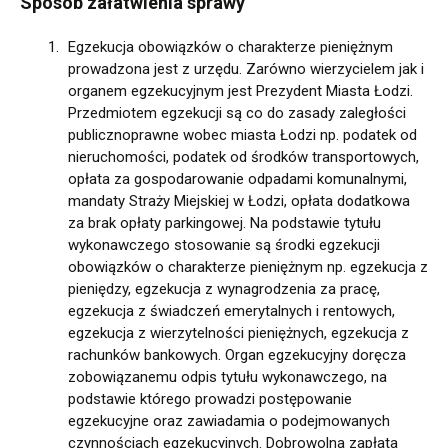
Sposób załatwienia sprawy
Egzekucja obowiązków o charakterze pieniężnym
prowadzona jest z urzędu. Zarówno wierzycielem jak i
organem egzekucyjnym jest Prezydent Miasta Łodzi.
Przedmiotem egzekucji są co do zasady zaległości
publicznoprawne wobec miasta Łodzi np. podatek od
nieruchomości, podatek od środków transportowych,
opłata za gospodarowanie odpadami komunalnymi,
mandaty Straży Miejskiej w Łodzi, opłata dodatkowa
za brak opłaty parkingowej. Na podstawie tytułu
wykonawczego stosowanie są środki egzekucji
obowiązków o charakterze pieniężnym np. egzekucja z
pieniędzy, egzekucja z wynagrodzenia za pracę,
egzekucja z świadczeń emerytalnych i rentowych,
egzekucja z wierzytelności pieniężnych, egzekucja z
rachunków bankowych. Organ egzekucyjny doręcza
zobowiązanemu odpis tytułu wykonawczego, na
podstawie którego prowadzi postępowanie
egzekucyjne oraz zawiadamia o podejmowanych
czynnościach egzekucyjnych. Dobrowolna zapłata