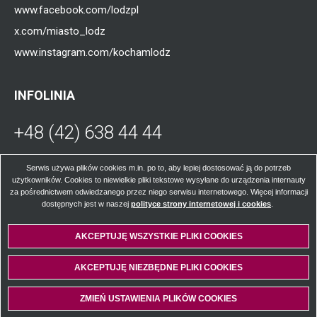
www.facebook.com/lodzpl
x.com/miasto_lodz
www.instagram.com/kochamlodz
INFOLINIA
+48 (42) 638 44 44
Otworzy
się
W poniedziałki, środy, czwartki i piątki od
Serwis używa plików cookies m.in. po to, aby lepiej dostosować ją do potrzeb
użytkowników. Cookies to niewielkie pliki tekstowe wysyłane do urządzenia internauty
godz. 8.00 do 16.00; we wtorki od godz. 8.00
za pośrednictwem odwiedzanego przez niego serwisu internetowego. Więcej informacji
w
do godz. 17.00.
dostępnych jest w naszej
polityce strony internetowej i cookies
Otworzy
.
się
w
AKCEPTUJĘ WSZYSTKIE PLIKI
WYCOFAJ ZGODĘ NA PLIKI
COOKIES
COOKIES
nowej
nowej
karcie
© Łódzkie Centrum Kontaktu z Mieszkańcami 2024
AKCEPTUJĘ NIEZBĘDNE PLIKI
COOKIES
karcie
Wykonanie:
Vobacom
Otworzy
się
w
ZMIEŃ USTAWIENIA PLIKÓW
COOKIES
nowej
karcie