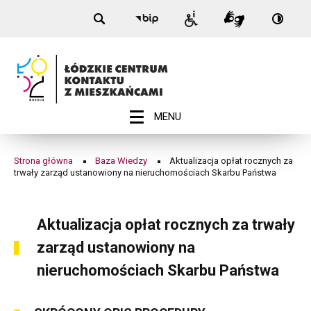
Nagłówek
Aktualizacja
Przełą
Przejdź
Przejdź
Przejdź
Przejdź
Biuletyn
Informacje
Tłumacz
na:
do
do
do
do
Informacji
opłat
dla
Migam
Wersja
menu
treści
wyszukiwarki
stopki
Publicznej
niepełnosprawnych
kontra
-
rocznych
Łódź
za
trwały
ROZWIŃ
MENU
Menu
zarząd
główne
ustanowiony
Strona główna
Baza Wiedzy
Aktualizacja opłat rocznych za
Ścieżka
trwały zarząd ustanowiony na nieruchomościach Skarbu Państwa
na
nawigacyjna
nieruchomościach
Aktualizacja opłat rocznych za trwały
Skarbu
zarząd ustanowiony na
Państwa
nieruchomościach Skarbu Państwa
|
Łódzkie