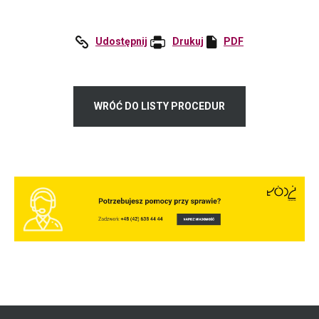
Udostępnij
:
Drukuj
PDF
Otworzy
Facebook
się
w
nowej
WRÓĆ DO LISTY PROCEDUR
karcie