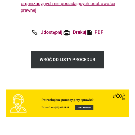
organizacyjnych nie posiadających osobowości
prawnej
Udostępnij
:
Drukuj
PDF
Otworzy
Facebook
się
w
nowej
WRÓĆ DO LISTY PROCEDUR
karcie