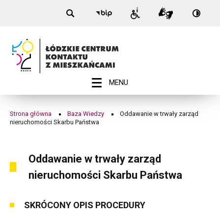
Nagłówek
Oddawanie
Przełą
Przejdź
Przejdź
Przejdź
Przejdź
Biuletyn
Informacje
Tłumacz
na:
do
do
do
do
Informacji
w
dla
Migam
Wersja
menu
treści
wyszukiwarki
stopki
Publicznej
niepełnosprawnych
kontra
-
trwały
Łódź
zarząd
nieruchomości
ROZWIŃ
MENU
Menu
Skarbu
główne
Państwa
Strona główna
Baza Wiedzy
Oddawanie w trwały zarząd
Ścieżka
nieruchomości Skarbu Państwa
|
nawigacyjna
Łódzkie
Oddawanie w trwały zarząd
Centrum
nieruchomości Skarbu Państwa
Kontaktu
z
SKRÓCONY OPIS PROCEDURY
Mieszkańcami