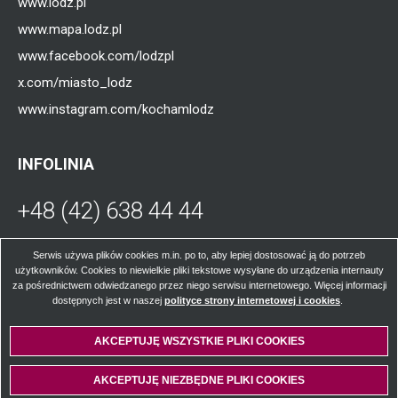
www.lodz.pl
www.mapa.lodz.pl
www.facebook.com/lodzpl
x.com/miasto_lodz
www.instagram.com/kochamlodz
INFOLINIA
+48 (42) 638 44 44
Otworzy
się
W poniedziałki, środy, czwartki i piątki od
Serwis używa plików cookies m.in. po to, aby lepiej dostosować ją do potrzeb
użytkowników. Cookies to niewielkie pliki tekstowe wysyłane do urządzenia internauty
godz. 8.00 do 16.00; we wtorki od godz. 8.00
za pośrednictwem odwiedzanego przez niego serwisu internetowego. Więcej informacji
w
do godz. 17.00.
dostępnych jest w naszej
polityce strony internetowej i cookies
Otworzy
.
się
w
AKCEPTUJĘ WSZYSTKIE PLIKI
WYCOFAJ ZGODĘ NA PLIKI
COOKIES
COOKIES
nowej
nowej
karcie
© Łódzkie Centrum Kontaktu z Mieszkańcami 2024
AKCEPTUJĘ NIEZBĘDNE PLIKI
COOKIES
karcie
Wykonanie:
Vobacom
Otworzy