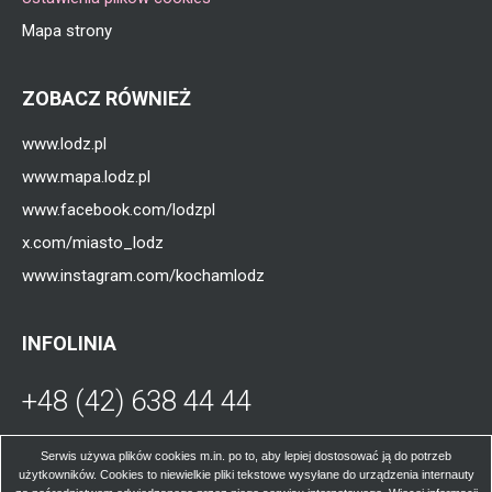
Mapa strony
ZOBACZ RÓWNIEŻ
www.lodz.pl
www.mapa.lodz.pl
www.facebook.com/lodzpl
x.com/miasto_lodz
www.instagram.com/kochamlodz
INFOLINIA
+48 (42) 638 44 44
Otworzy
się
W poniedziałki, środy, czwartki i piątki od
Serwis używa plików cookies m.in. po to, aby lepiej dostosować ją do potrzeb
użytkowników. Cookies to niewielkie pliki tekstowe wysyłane do urządzenia internauty
godz. 8.00 do 16.00; we wtorki od godz. 8.00