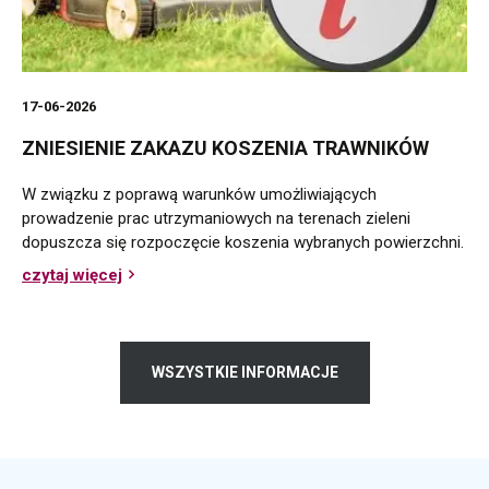
17-06-2026
ZNIESIENIE ZAKAZU KOSZENIA TRAWNIKÓW
W związku z poprawą warunków umożliwiających
prowadzenie prac utrzymaniowych na terenach zieleni
dopuszcza się rozpoczęcie koszenia wybranych powierzchni.
czytaj więcej
o
Zniesienie
zakazu
koszenia
trawników
WSZYSTKIE INFORMACJE