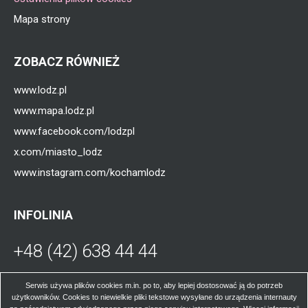
Mapa strony
ZOBACZ RÓWNIEŻ
www.lodz.pl
www.mapa.lodz.pl
www.facebook.com/lodzpl
x.com/miasto_lodz
www.instagram.com/kochamlodz
INFOLINIA
+48 (42) 638 44 44
Otworzy
się
W poniedziałki, środy, czwartki i piątki od
Serwis używa plików cookies m.in. po to, aby lepiej dostosować ją do potrzeb
użytkowników. Cookies to niewielkie pliki tekstowe wysyłane do urządzenia internauty
godz. 8.00 do 16.00; we wtorki od godz. 8.00