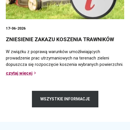
17-06-2026
ZNIESIENIE ZAKAZU KOSZENIA TRAWNIKÓW
W związku z poprawą warunków umożliwiających
prowadzenie prac utrzymaniowych na terenach zieleni
dopuszcza się rozpoczęcie koszenia wybranych powierzchni.
czytaj więcej
o
Zniesienie
zakazu
koszenia
trawników
WSZYSTKIE INFORMACJE