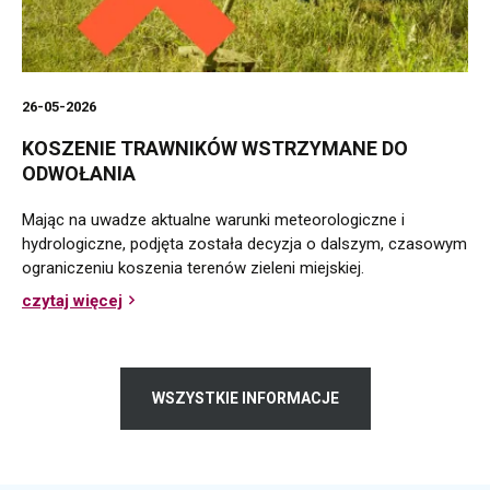
26-05-2026
KOSZENIE TRAWNIKÓW WSTRZYMANE DO
ODWOŁANIA
Mając na uwadze aktualne warunki meteorologiczne i
hydrologiczne, podjęta została decyzja o dalszym, czasowym
ograniczeniu koszenia terenów zieleni miejskiej.
czytaj więcej
o
Koszenie
trawników
wstrzymane
do
WSZYSTKIE INFORMACJE
odwołania