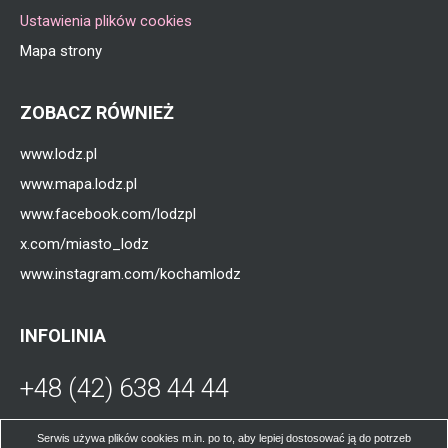
Ustawienia plików cookies
Mapa strony
ZOBACZ RÓWNIEŻ
www.lodz.pl
www.mapa.lodz.pl
www.facebook.com/lodzpl
x.com/miasto_lodz
www.instagram.com/kochamlodz
INFOLINIA
+48 (42) 638 44 44
Otworzy
się
W poniedziałki, środy, czwartki i piątki od
Serwis używa plików cookies m.in. po to, aby lepiej dostosować ją do potrzeb