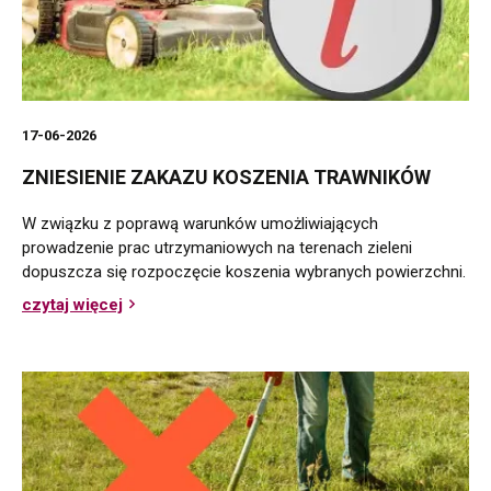
17-06-2026
ZNIESIENIE ZAKAZU KOSZENIA TRAWNIKÓW
W związku z poprawą warunków umożliwiających
prowadzenie prac utrzymaniowych na terenach zieleni
dopuszcza się rozpoczęcie koszenia wybranych powierzchni.
czytaj więcej
o
Zniesienie
zakazu
koszenia
trawników