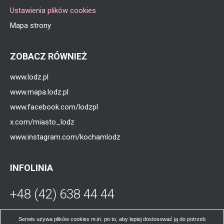
Ustawienia plików cookies
Mapa strony
ZOBACZ RÓWNIEŻ
www.lodz.pl
www.mapa.lodz.pl
www.facebook.com/lodzpl
x.com/miasto_lodz
www.instagram.com/kochamlodz
INFOLINIA
+48 (42) 638 44 44
Otworzy
się
W poniedziałki, środy, czwartki i piątki od
Serwis używa plików cookies m.in. po to, aby lepiej dostosować ją do potrzeb