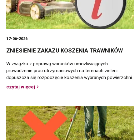
17-06-2026
ZNIESIENIE ZAKAZU KOSZENIA TRAWNIKÓW
W związku z poprawą warunków umożliwiających
prowadzenie prac utrzymaniowych na terenach zieleni
dopuszcza się rozpoczęcie koszenia wybranych powierzchni.
czytaj więcej
o
Zniesienie
zakazu
koszenia
trawników