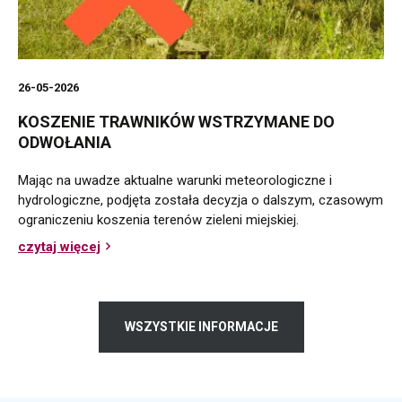
26-05-2026
KOSZENIE TRAWNIKÓW WSTRZYMANE DO
ODWOŁANIA
Mając na uwadze aktualne warunki meteorologiczne i
hydrologiczne, podjęta została decyzja o dalszym, czasowym
ograniczeniu koszenia terenów zieleni miejskiej.
czytaj więcej
o
Koszenie
trawników
wstrzymane
do
WSZYSTKIE INFORMACJE
odwołania