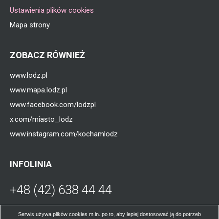
Ustawienia plików cookies
Mapa strony
ZOBACZ RÓWNIEŻ
www.lodz.pl
www.mapa.lodz.pl
www.facebook.com/lodzpl
x.com/miasto_lodz
www.instagram.com/kochamlodz
INFOLINIA
+48 (42) 638 44 44
Otworzy
się
W poniedziałki, środy, czwartki i piątki od
Serwis używa plików cookies m.in. po to, aby lepiej dostosować ją do potrzeb