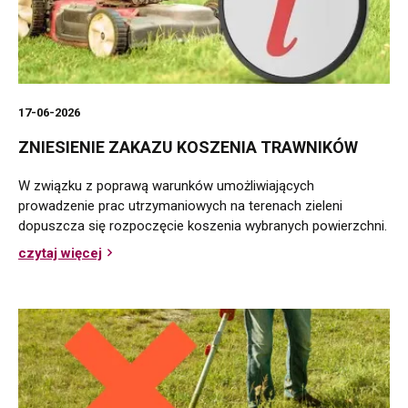
17-06-2026
ZNIESIENIE ZAKAZU KOSZENIA TRAWNIKÓW
W związku z poprawą warunków umożliwiających
prowadzenie prac utrzymaniowych na terenach zieleni
dopuszcza się rozpoczęcie koszenia wybranych powierzchni.
czytaj więcej
o
Zniesienie
zakazu
koszenia
trawników