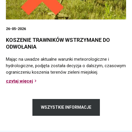
26-05-2026
KOSZENIE TRAWNIKÓW WSTRZYMANE DO
ODWOŁANIA
Mając na uwadze aktualne warunki meteorologiczne i
hydrologiczne, podjęta została decyzja o dalszym, czasowym
ograniczeniu koszenia terenów zieleni miejskiej.
czytaj więcej
o
Koszenie
trawników
wstrzymane
do
WSZYSTKIE INFORMACJE
odwołania